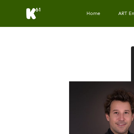
Home
ART E